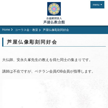
menu
Home
コーラス会・教室
芦屋仏像彫刻同好会
芦屋仏像彫刻同好会
大仏師、安永久峯先生の教えを得た同士の集まりです。
講師は不在ですが、ベテラン会員/OB会員が指導します。