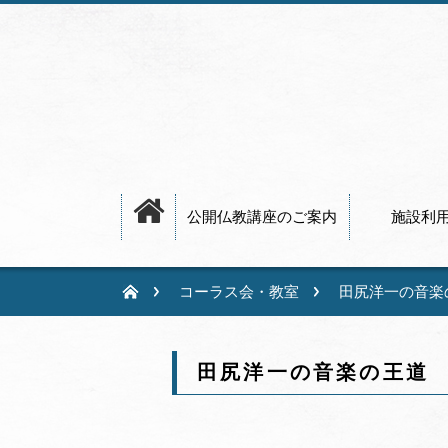
公開仏教講座のご案内
施設利
コーラス会・教室
田尻洋一の音楽の
田尻洋一の音楽の王道 ピ