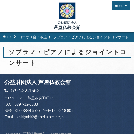
menu
Home
コーラス会・教室
ソプラノ・ピアノによるジョイントコンサート
ソプラノ・ピアノによるジョイントコ
ンサート
公益財団法人 芦屋仏教会館
0797-22-1562
〒659-0071 芦屋市前田町1-5
FAX 0797-22-1583
携帯
090-3844-5727
（平日12:00-18:00）
Email
ashiyabk2@abelia.ocn.ne.jp
芦屋仏教会館
Copyright ©
All rights reserved.